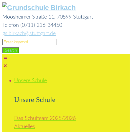
Skip
to
Moosheimer Straße 11, 70599 Stuttgart
content
Telefon (0711) 216-34450
gs.birkach@stuttgart.de
Search
for:
Search
Unsere Schule
Unsere Schule
Das Schulteam 2025/2026
Aktuelles