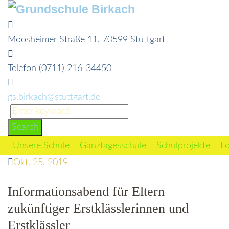
Skip
to
content
Moosheimer Straße 11, 70599 Stuttgart
Telefon (0711) 216-34450
gs.birkach@stuttgart.de
Search
for:
Search
Unsere Schule
Ganztagesschule
Schulprojekte
Fö
Okt. 25, 2019
Informationsabend für Eltern
zukünftiger Erstklässlerinnen und
Erstklässler