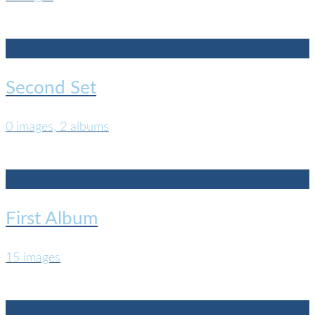
Set
Second Set
0 images, 2 albums
Album
First Album
15 images
Album