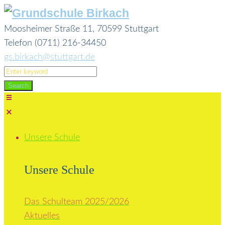
Skip
to
Moosheimer Straße 11, 70599 Stuttgart
content
Telefon (0711) 216-34450
gs.birkach@stuttgart.de
Search
for:
Search
Unsere Schule
Unsere Schule
Das Schulteam 2025/2026
Aktuelles