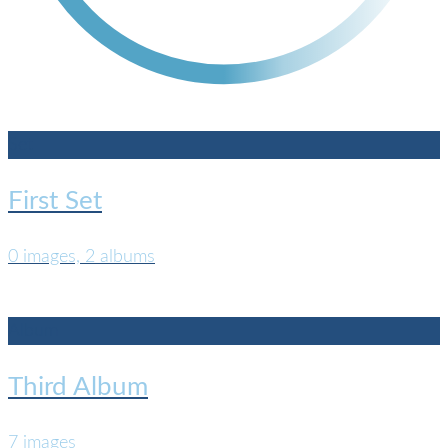
Set
First Set
0 images, 2 albums
Album
Third Album
7 images