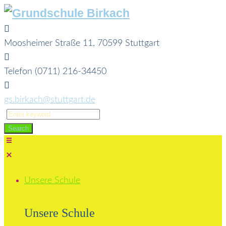
Skip
to
content
Moosheimer Straße 11, 70599 Stuttgart
Telefon (0711) 216-34450
gs.birkach@stuttgart.de
Search
for:
Search
Unsere Schule
Unsere Schule