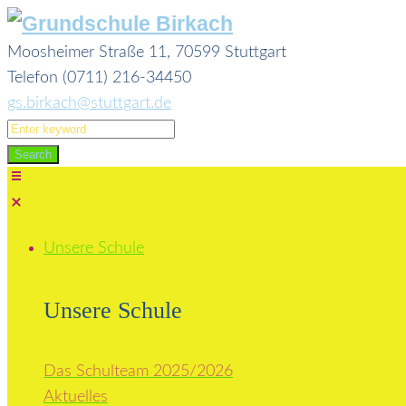
Skip
to
Moosheimer Straße 11, 70599 Stuttgart
content
Telefon (0711) 216-34450
gs.birkach@stuttgart.de
Search
for:
Search
Unsere Schule
Unsere Schule
Das Schulteam 2025/2026
Aktuelles